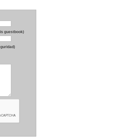
his guestbook)
eguridad)