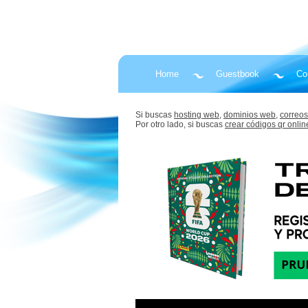
Home
Guestbook
Co
Si buscas
hosting web,
dominios web,
correos
Por otro lado, si buscas
crear códigos qr onlin