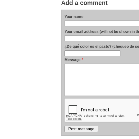
Add a comment
Your name
Your email address (will not be shown in t
¿De qué color es el pasto? (chequeo de s
Message
*